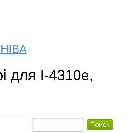
SHIBA
 для I-4310e,
Поиск