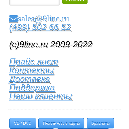
sales@9line.ru
(499) 502 66 52
(c)9line.ru 2009-2022
Прайс лист
Контакты
Доставка
Поддержка
Наши клиенты
CD / DVD
Пластиковые карты
Браслеты