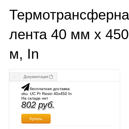
Термотрансферн
лента 40 мм х 450
м, In
-
Документация
бесплатная доставка
sku: UC Pr Resin 40x450 In
На складе нет
802 руб.
Купить