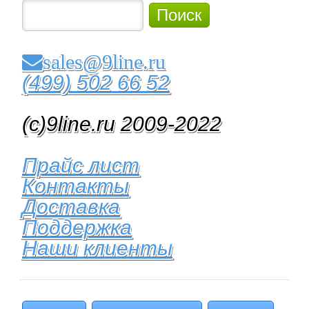
Поиск
sales@9line.ru
(499) 502 66 52
(c)9line.ru 2009-2022
Прайс лист
Контакты
Доставка
Поддержка
Наши клиенты