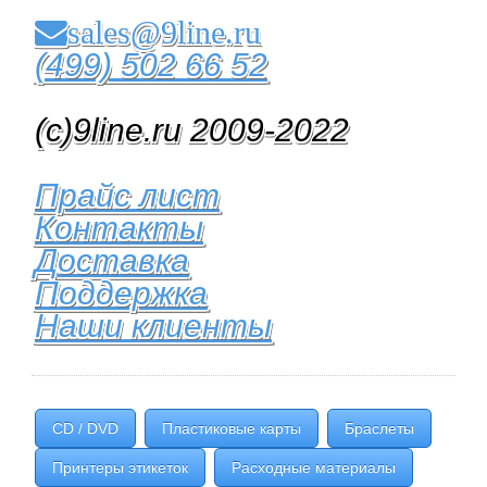
sales@9line.ru
(499) 502 66 52
(c)9line.ru 2009-2022
Прайс лист
Контакты
Доставка
Поддержка
Наши клиенты
CD / DVD
Пластиковые карты
Браслеты
Принтеры этикеток
Расходные материалы