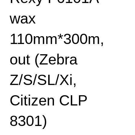
wax
110mm*300m,
out (Zebra
Z/S/SL/Xi,
Citizen CLP
8301)